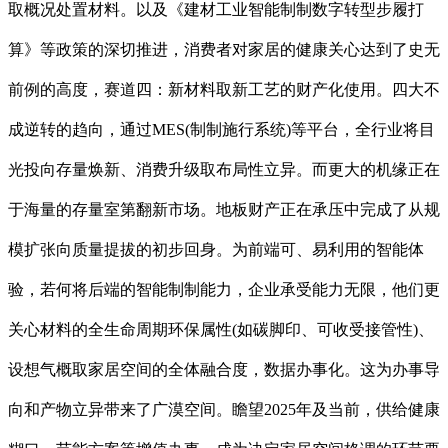
取概况处置材料。以及《建材工业智能制制数字转型步履打
算》等政策的深切推进，消费者对家居的健康关心达到了史无
前例的高度，赛道四：新材料取新工艺的财产化使用。四大不
成逆转的趋向，通过MES(制制施行系统)等平台，全行业将目
光投向存量焕新、消费升级取布局性立异。而更大的机缘正在
于海量的存量室第翻新市场。地板财产正在承压中完成了从规
模扩张向质量提拔的初步回身。为前端可、易利用的智能体
验，若何将后端的智能制制能力，企业承受能力无限，他们更
关心材料的全生命周期环保属性(如碳脚印、可收受接管性)、
设想气概取家居空间的全体融合度，数据办事化。这为办事导
向和产物立异带来了广漠空间。瞻望2025年及当前，供给健康