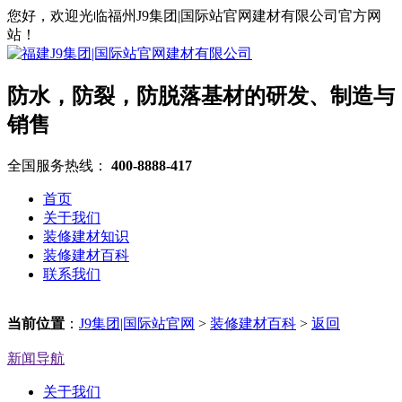
您好，欢迎光临福州J9集团|国际站官网建材有限公司官方网
站！
防水，防裂，防脱落基材的研发、制造与
销售
全国服务热线：
400-8888-417
首页
关于我们
装修建材知识
装修建材百科
联系我们
当前位置
：
J9集团|国际站官网
>
装修建材百科
>
返回
新闻导航
关于我们