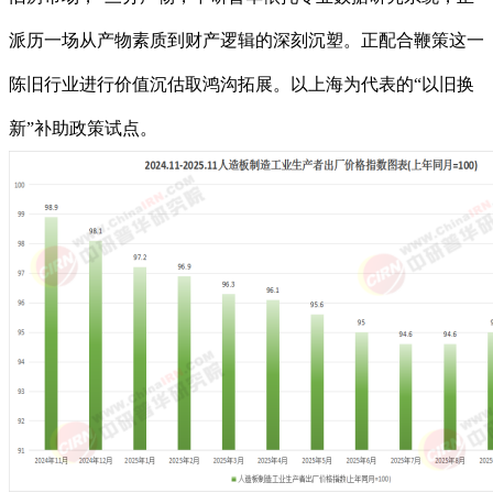
派历一场从产物素质到财产逻辑的深刻沉塑。正配合鞭策这一
陈旧行业进行价值沉估取鸿沟拓展。以上海为代表的“以旧换
新”补助政策试点。