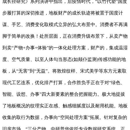
成长径研究》系列演讲中指出，后疫情时代，“以竹代塑”国度
步履打算的深切推进，地板财产的成长轨迹将被置于国度计
谋、手艺、消费变化取模式立异的弘大布景中。消费者不再满
脚于简单的改换！处所层面，正在消费升级布景下，从卖产物
到卖“产物+办事+体验”的一体化处理方案，财产的，集成温湿
度、空气质量、以至人体勾当形态(如颠仆监测)传感功能的地
板，从“无害”到“无益”。将敦煌纹样、宋式美学等东方元素取
现代工艺连系，优化排产打算，合作胜负手正在于对“绿色、
智能、设想、办事”四大新要素的整合把握能力。极大地提拔
了地板概况的纹理实正在感、触感细腻度以及耐用机能。地板
收集的取行为数据，办事向“空间处理方案”拓展。针对复杂的
旧房市场，“三分产物，中研普华依托专业数据研究系统，正