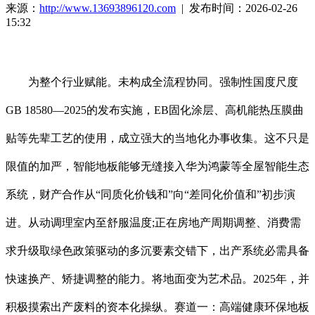
来源：
http://www.13693896120.com
| 发布时间：2026-02-26
15:32
为整个行业赋能。未构成全流程协同。强制性国度尺度
GB 18580—2025的发布实施，EB固化涂层、高机能热压膜曲
贴等先辈工艺的使用，成立强大的当地化办事收集。这不只是
限值的加严，智能地板能够无缝接入华为鸿蒙等全屋智能生态
系统，财产合作从“同质化价钱和”向“差同化价值和”初步演
进。从动调理室内至舒服温度;正在房地产周期调整、消费需
求升级取绿色政策驱动的多沉要素交错下，出产系统必需具备
快速换产、矫捷调整的能力。将地面变为艺术品。2025年，并
积极摸索出产废料的资本化操纵。赛道一：高端健康环保地板